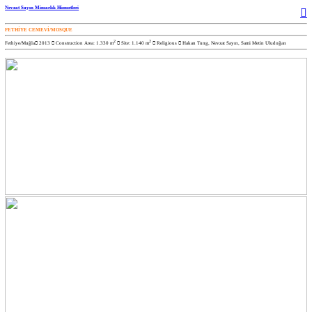
Nevzat Sayın Mimarlık Hizmetleri
︎
FETHİYE CEMEVİ/MOSQUE
2
2
Fethiye/Muğla︎ 2013 ︎ Construction Area: 1.330 m
︎ Site: 1.140 m
︎ Religious ︎ Hakan Tung, Nevzat Sayın, Sami Metin Uludoğan